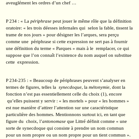
aveuglément les ordres d’un chef …
P 234 : « La
périphrase
peut jouer le même rôle que la définition
oratoire: « les trois déesses infernales qui selon la fable, tissent la
trame de nos jours » pour désigner les l’arques, sera perçu
comme une périphrase si cette expression ne sert pas à fournir
une définition du terme « Parques » mais à le remplacer, ce qui
suppose que l’on connaît l’existence du nom auquel on substitue
cette expression.
P 234-235 : « Beaucoup de périphrases peuvent s’analyser en
termes de figures, telles la
synecdoque
, la
métonymie
, dont la
fonction n’est pas essentiellement celle du choix (1), encore
qu’elles puissent y servir : « les mortels » pour « les hommes »
est nue manière d’attirer l’attention sur une caractéristique
particulière des hommes. Mentionnons surtout ici, en tant que
figure du choix, l’
antonomase
que Littré définit comme « une
sorte de synecdoque qui consiste à prendre un nom commun
pour un nom propre ou un nom propre pour un tient commun ».