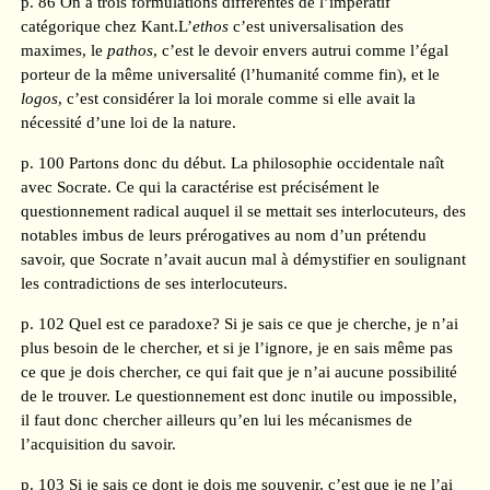
p. 86 On a trois formulations différentes de l’impératif
catégorique chez Kant.L’
ethos
c’est universalisation des
maximes, le
pathos
, c’est le devoir envers autrui comme l’égal
porteur de la même universalité (l’humanité comme fin), et le
logos
, c’est considérer la loi morale comme si elle avait la
nécessité d’une loi de la nature.
p. 100 Partons donc du début. La philosophie occidentale naît
avec Socrate. Ce qui la caractérise est précisément le
questionnement radical auquel il se mettait ses interlocuteurs, des
notables imbus de leurs prérogatives au nom d’un prétendu
savoir, que Socrate n’avait aucun mal à démystifier en soulignant
les contradictions de ses interlocuteurs.
p. 102 Quel est ce paradoxe? Si je sais ce que je cherche, je n’ai
plus besoin de le chercher, et si je l’ignore, je en sais même pas
ce que je dois chercher, ce qui fait que je n’ai aucune possibilité
de le trouver. Le questionnement est donc inutile ou impossible,
il faut donc chercher ailleurs qu’en lui les mécanismes de
l’acquisition du savoir.
p. 103 Si je sais ce dont je dois me souvenir, c’est que je ne l’ai