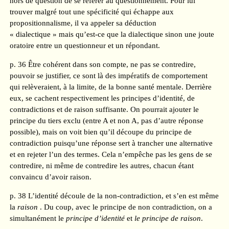
hors de question de se référer au questionnement. Pour lui
trouver malgré tout une spécificité qui échappe aux
propositionnalisme, il va appeler sa déduction
« dialectique » mais qu’est-ce que la dialectique sinon une joute
oratoire entre un questionneur et un répondant.
p. 36 Être cohérent dans son compte, ne pas se contredire,
pouvoir se justifier, ce sont là des impératifs de comportement
qui relèveraient, à la limite, de la bonne santé mentale. Derrière
eux, se cachent respectivement les principes d’identité, de
contradictions et de raison suffisante. On pourrait ajouter le
principe du tiers exclu (entre A et non A, pas d’autre réponse
possible), mais on voit bien qu’il découpe du principe de
contradiction puisqu’une réponse sert à trancher une alternative
et en rejeter l’un des termes. Cela n’empêche pas les gens de se
contredire, ni même de contredire les autres, chacun étant
convaincu d’avoir raison.
p. 38 L’identité découle de la non-contradiction, et s’en est même
la
raison
. Du coup, avec le principe de non contradiction, on a
simultanément le
principe d’identité
et
le principe de raison
.