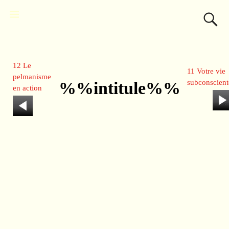
12 Le
11 Votre vie
pelmanisme
subconscient
%%intitule%%
en action